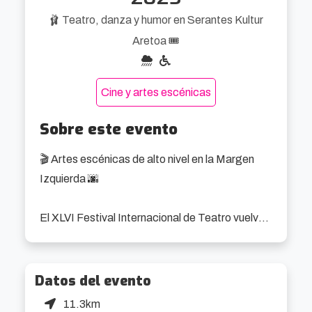
🩰 Teatro, danza y humor en Serantes Kultur
Aretoa 🎟️
Cine y artes escénicas
Sobre este evento
🎬 Artes escénicas de alto nivel en la Margen 
Izquierda 🌆

El XLVI Festival Internacional de Teatro vuelve 
a Santurtzi con un cartel diverso y ambicioso: 
19 espectáculos en un mes, todos sobre las 
tablas del Serantes Kultur Aretoa. Esta edición 
Datos del evento
recupera el pulso internacional del certamen y lo 
11.3km