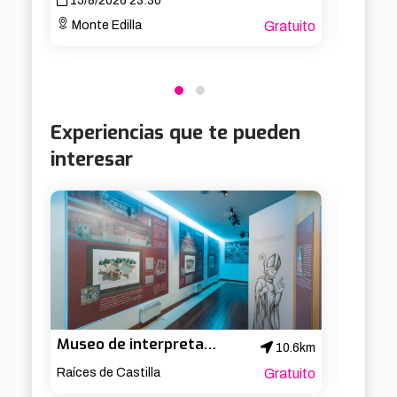
15/8/2026 23:30
15/8/
Monte Edilla
Gratuito
Plaz
Experiencias que te pueden
interesar
Museo de interpretación del Medievo
10.6km
Raíces de Castilla
Gratuito