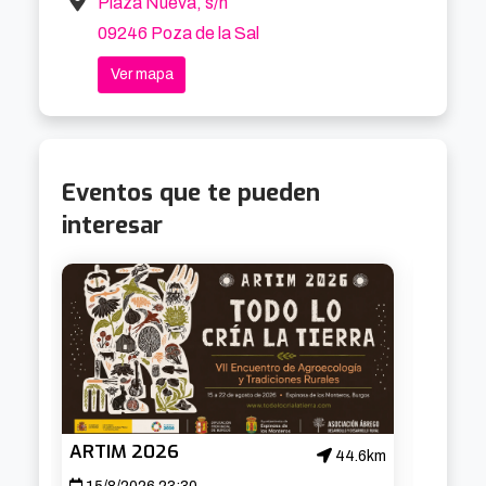
Plaza Nueva, s/n
09246 Poza de la Sal
Ver mapa
Eventos que te pueden
interesar
ARTIM 2026
ARTIM
44.6km