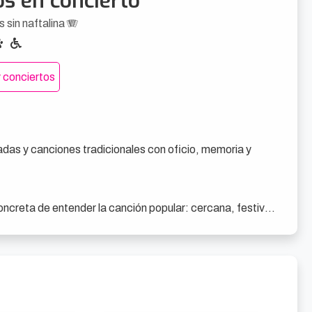
s en concierto
 sin naftalina 🪗
 conciertos
adas y canciones tradicionales con oficio, memoria y 
creta de entender la canción popular: cercana, festiva y 
torio ligado a Bilbao y Euskadi, pero sin quedarse atrapado 
canciones festivas y piezas tradicionales que han 
ones durante generaciones. Hay melodías reconocibles, 