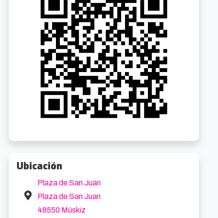
IMUSIC 2026
Cabaret El Musical
44.4km
15.8k
8/2026 23:30
19/8/2026 20:00
a Sancho García
Gratuito
Abandoibarra Etorb., 4
Desde 47€
Ubicación
Plaza de San Juan
Plaza de San Juan
48550 Múskiz