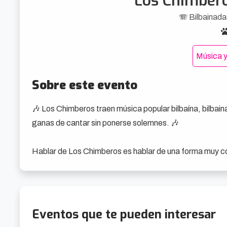
Los Chimbero
🪗 Bilbainadas
Música y
Sobre este evento
🎶 Los Chimberos traen música popular bilbaína, bilbain
ganas de cantar sin ponerse solemnes. 🎶

Hablar de Los Chimberos es hablar de una forma muy con
con los pies en la calle. El grupo mantiene vivo un reper
en la postal antigua ni en el museo con vitrinas.

Su propuesta reúne bilbainadas, habaneras, pasacalles, 
Eventos que te pueden interesar
acompañado reuniones, plazas, sobremesas y celebraci