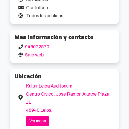
ladrones que merodean por la comarca se han 
Castellano
especializado en robar sueños. No saben 
Todos los públicos
nuestros adorables amigos animales si 
conseguirán llegar a Bremen, pero una cosa 
Mas información y contacto
tienen clara: estando juntos lo importante es el 
camino.
946072570
Sitio web
Ubicación
Kultur Leioa Auditorium
Centro Cívico, Jose Ramon Aketxe Plaza,
11
48940 Leioa
Ver mapa