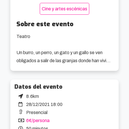
Cine y artes escénicas
Sobre este evento
Teatro 

Un burro, un perro, un gato y un gallo se ven 
obligados a salir de las granjas donde han vivido 
siempre, lo hacen con un hatillo de enseres y un 
futuro incierto. No se conocen pero en la 
travesía por los campos se van encontrando.

Datos del evento
8.6km
Poco a poco descubren que les une el deseo de 
28/12/2021 18:00
ser músicos y entre canciones y bailes deciden 
Presencial
poner rumbo a Bremen, la ciudad musical por 
6€/persona
excelencia. Pronto se dan cuenta de que unos 
50 minutos