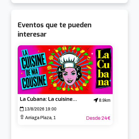
Eventos que te pueden
interesar
La Cubana: La cuisine de ma cousine
8.9km
13/8/2026 19:00
14/8/
Arriaga Plaza, 1
Desde 24€
Arria