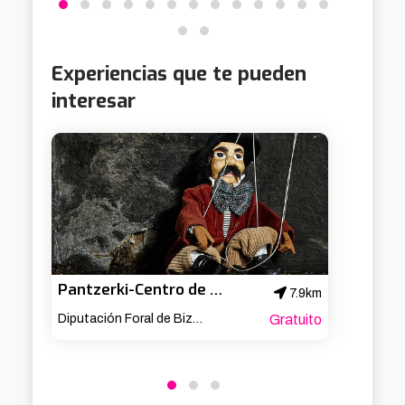
Experiencias que te pueden
interesar
Pantzerki-Centro de documentación de títeres de Bilbao
VR Vir
7.9km
Diputación Foral de Bizkaia
Gratuito