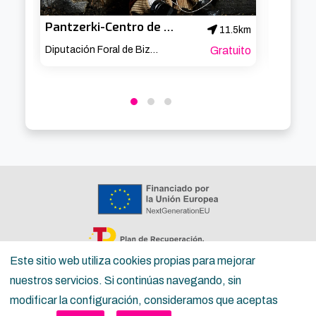
Pantzerki-Centro de documentación de títeres de Bilbao
VR Vir
11.5km
Diputación Foral de Bizkaia
Gratuito
Este sitio web utiliza cookies propias para mejorar
nuestros servicios. Si continúas navegando, sin
Copyright ©
Inguru
2026
modificar la configuración, consideramos que aceptas
Política de privacidad
Términos del servicio para la ciudadanía
Términos