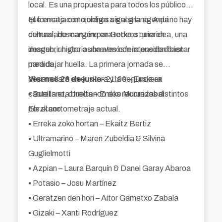
local. Es una propuesta para todos los públicos
que encaja con quienes siguen la agenda
El formato corto obliga a ir al grano. Aquí no hay
cultural, buscan cine en Getxo o quieren
demasiado margen para rodeos: una idea, una
descubrir historias breves con intensidad bien
imagen, un giro o una atmósfera pueden bastar
medida.
para dejar huella. La primera jornada se
desarrollará en euskera y la segunda en
Viernes 26 de junio-
21:00 – Euskera
castellano, ofreciendo dos recorridos distintos
▪️ Buelta eta buelta – Eneko Muruazabal
por el cortometraje actual.
Elezkano
▪️ Erreka zoko hortan – Ekaitz Bertiz
▪️ Ultramarino – Maren Zubeldia & Silvina
Guglielmotti
▪️ Azpian – Laura Barquín & Danel Garay Abaroa
▪️ Potasio – Josu Martínez
▪️ Geratzen den hori – Aitor Gametxo Zabala
▪️ Gizaki – Xanti Rodríguez