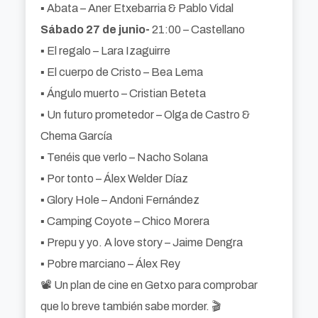
▪️ Abata – Aner Etxebarria & Pablo Vidal
Sábado 27 de junio-
21:00 – Castellano
▪️ El regalo – Lara Izaguirre
▪️ El cuerpo de Cristo – Bea Lema
▪️ Ángulo muerto – Cristian Beteta
▪️ Un futuro prometedor – Olga de Castro &
Chema García
▪️ Tenéis que verlo – Nacho Solana
▪️ Por tonto – Álex Welder Díaz
▪️ Glory Hole – Andoni Fernández
▪️ Camping Coyote – Chico Morera
▪️ Prepu y yo. A love story – Jaime Dengra
▪️ Pobre marciano – Álex Rey
📽️ Un plan de cine en Getxo para comprobar
que lo breve también sabe morder. 🎬