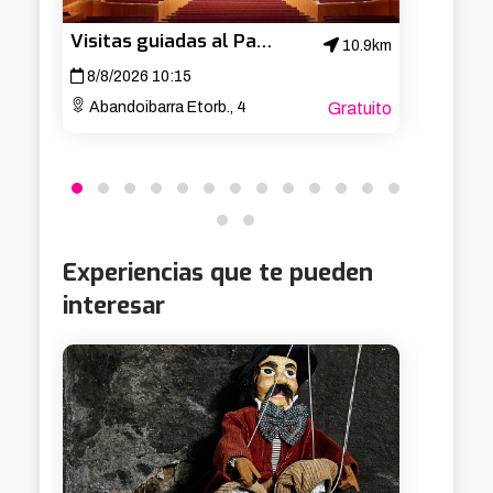
Visitas guiadas al Palacio Euskalduna
10.9km
8/8/2026 10:15
13/8/
Abandoibarra Etorb., 4
Gratuito
Arria
Experiencias que te pueden
interesar