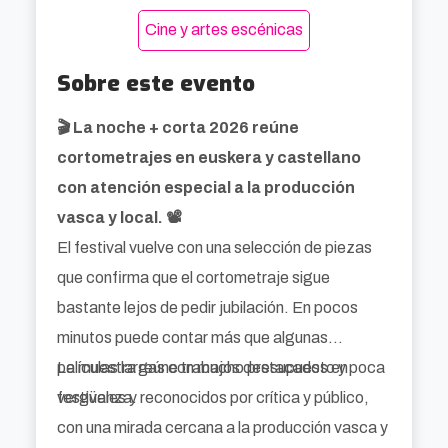
Cine y artes escénicas
Sobre este evento
🎬 La noche + corta 2026 reúne
cortometrajes en euskera y castellano
con atención especial a la producción
vasca y local. 📽️
El festival vuelve con una selección de piezas
que confirma que el cortometraje sigue
bastante lejos de pedir jubilación. En pocos
minutos puede contar más que algunas
películas largas con mucho presupuesto y poca
La muestra reúne trabajos destacados en
vergüenza.
festivales y reconocidos por crítica y público,
con una mirada cercana a la producción vasca y