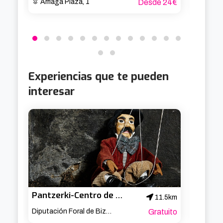
Arriaga Plaza, 1
Desde 24€
Arria
Experiencias que te pueden
interesar
Pantzerki-Centro de documentación de títeres de Bilbao
VR Vir
11.5km
Diputación Foral de Bizkaia
Gratuito