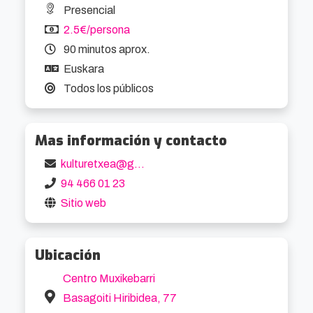
descubren la flora y la fauna del planeta... y 
Presencial
algunos de sus múltiples peligros. 
2.5€/persona
(FILMAFFINITY)
90 minutos aprox.
Euskara
Todos los públicos
Mas información y contacto
kulturetxea@getxo.eus
94 466 01 23
Sitio web
Ubicación
Centro Muxikebarri
Basagoiti Hiribidea, 77