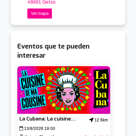
48991 Getxo
Ver mapa
Eventos que te pueden
interesar
La Cubana: La cuisine de ma cousine
12.5km
13/8/2026 19:00
14/8/