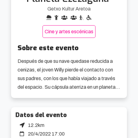
Getxo Kultur Aretoa
Cine y artes escénicas
Sobre este evento
Después de que su nave quedase reducida a 
cenizas, el joven Willy pierde el contacto con 
sus padres, con los que había viajado a través 
del espacio. Su cápsula aterriza en un planeta 
salvaje a inexplorado. Con la ayuda de Buck, un 
robot de supervivencia, Willy trata de 
salvaguardarse hasta que alguien acuda a su 
Datos del evento
rescata. Mientras tanto, tanto él como Buck y 
12.2km
un nuevo amigo alienígena llamado Flash 
20/4/2022 17:00