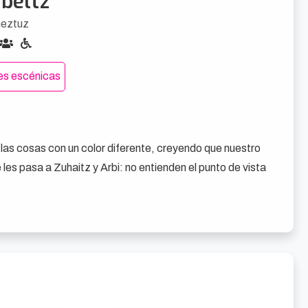
rbeltz
eztuz
tes escénicas
as cosas con un color diferente, creyendo que nuestro 
 les pasa a Zuhaitz y Arbi: no entienden el punto de vista 
en el frontón del Colegio Público de Romo.