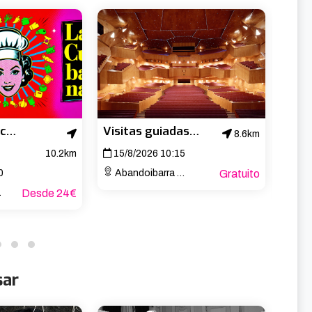
La Cubana: La cuisine de ma cousine
Visitas guiadas al Palacio Euskalduna
8.6km
10.2km
15/8/2026 10:15
0
Abandoibarra Etorb., 4
Gratuito
15/
1
Desde 24€
Arr
sar