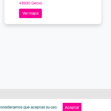
48930 Getxo
Ver mapa
, consideramos que aceptas su uso.
Aceptar