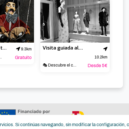
Pantzerki-Centro de documentación de títeres de Bilbao
Visita guiada al Teatro Arriaga
9.3km
ral de Bizkaia
Gratuito
10.2km
🎭 Descubre el corazón cultural de Bilbao ✨
Desde 5€
servicios. Si continúas navegando, sin modificar la configuración