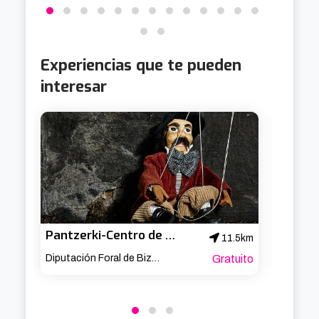
Experiencias que te pueden
interesar
Pantzerki-Centro de documentación de títeres de Bilbao
VR Vir
11.5km
Diputación Foral de Bizkaia
Gratuito