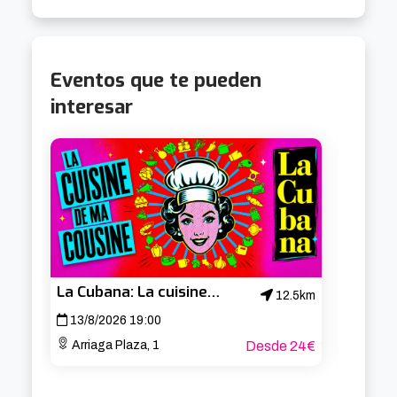
Eventos que te pueden
interesar
La Cubana: La cuisine de ma cousine
12.5km
13/8/2026 19:00
14/8/
Arriaga Plaza, 1
Desde 24€
Arria