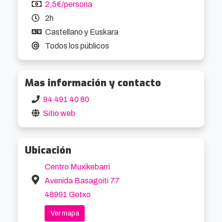
2,5€/persona
2h
Castellano y Euskara
Todos los públicos
Mas información y contacto
94 491 40 80
Sitio web
Ubicación
Centro Muxikebarri
Avenida Basagoiti 77
48991 Getxo
Ver mapa