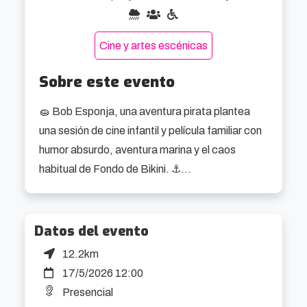
Cine y artes escénicas
Sobre este evento
🧽 Bob Esponja, una aventura pirata plantea 
una sesión de cine infantil y película familiar con 
humor absurdo, aventura marina y el caos 
habitual de Fondo de Bikini. ⚓

Aquí Bob Esponja arranca movido por una idea 
bastante reconocible: demostrar que ya no es 
Datos del evento
precisamente un crío al que hay que tomar a 
12.2km
broma. Para hacerlo, decide seguir la pista del 
17/5/2026 12:00
Holandés Errante, un pirata fantasma con la 
Presencial
clase de reputación que en cualquier cabeza 