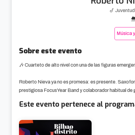
Roberto N
🎷 Juventud
Música y
Sobre este evento
🎶 Cuarteto de alto nivel con una de las figuras emergen
Roberto Nieva ya no es promesa: es presente. Saxofoni
prestigiosa FocusYear Band y colaborador habitual de g
que suena a ahora. Un sonido contemporáneo, vibrante y 
Este evento pertenece al program
fórmulas.

El concierto es un ejercicio de diálogo entre músicos qu
y groove se combinan con naturalidad. Nieva lidera desde