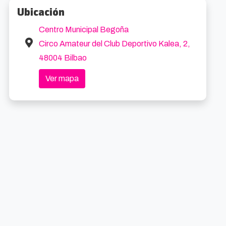
Ubicación
Centro Municipal Begoña
Circo Amateur del Club Deportivo Kalea, 2,
Cabaret El Musical
Aste Nagusia Bilbao 2026
48004 Bilbao
3.4km
1.7k
8/2026 20:00
22/8/2026 10:00
Ver mapa
oibarra Etorb., 4
Desde 47€
Según evento
Gratuit