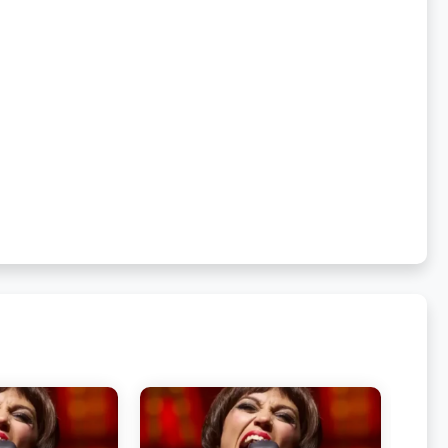
ntes habituales de jazz, con frescura y potencia sin 
ráneo en Bilbao o quieres escuchar a una de las voces 