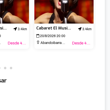
Cabaret El Musical
Cabaret El Musical
3.4km
3.4km
0
20/8/2026 20:00
21/
Desde 47€
Abandoibarra Etorb., 4
Desde 47€
Aband
sar