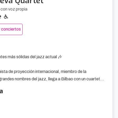
ieva Quartet
 con voz propia
 conciertos
tes más sólidas del jazz actual 🎶

sta de proyección internacional, miembro de la 
randes nombres del jazz, llega a Bilbao con un cuarteto 
consciente del lenguaje jazzístico sin rendirse a sus 
a
e se entienden al vuelo. Improvisación, estructura, riesgo 
 el saxo alto con claridad melódica y energía limpia, y el 