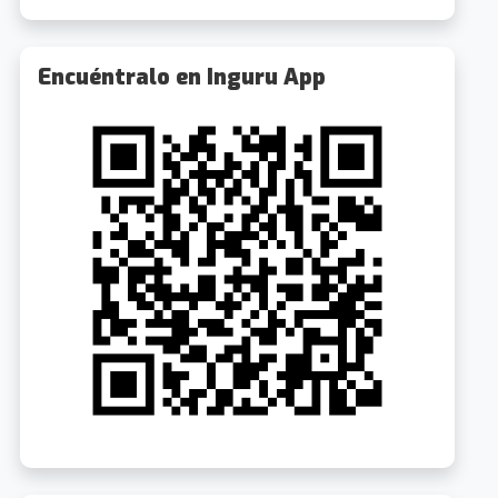
Encuéntralo en Inguru App