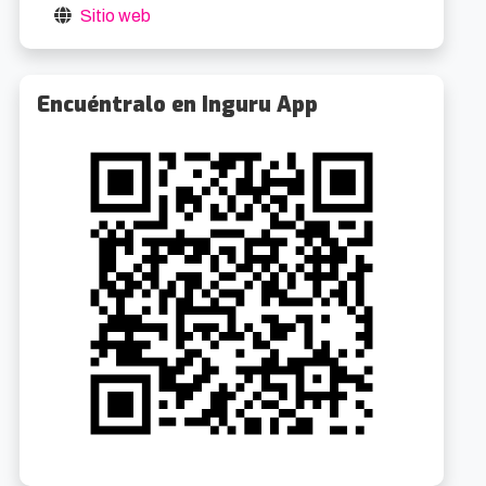
Sitio web
Encuéntralo en Inguru App