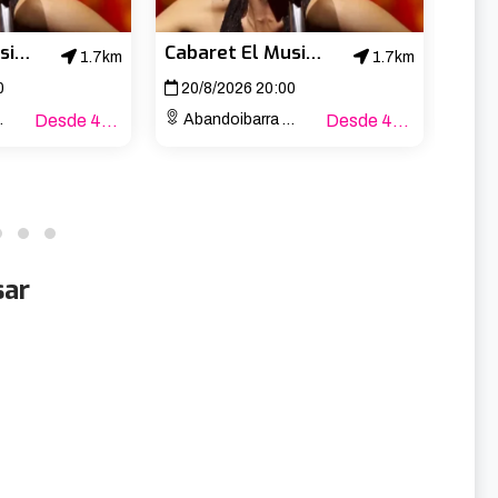
Cabaret El Musical
Cabaret El Musical
1.7km
1.7km
0
20/8/2026 20:00
21/
Desde 47€
Abandoibarra Etorb., 4
Desde 47€
Aband
sar