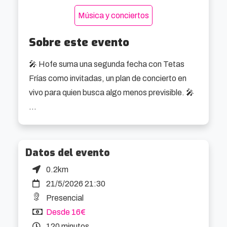
Música y conciertos
Sobre este evento
🎤 Hofe suma una segunda fecha con Tetas 
Frías como invitadas, un plan de concierto en 
vivo para quien busca algo menos previsible. 🎤

Hofe llega con ese punto difícil de encasillar que 
mezcla pop, electrónica, actitud de club y letras 
que no parecen escritas por un comité de 
Datos del evento
marketing. Su directo juega entre lo pegadizo y 
0.2km
lo incómodo, entre bailar sin pensarlo 
21/5/2026 21:30
demasiado y preguntarte qué acaba de pasar. 
Presencial
Bien ahí.

Desde 16€
120 minutos