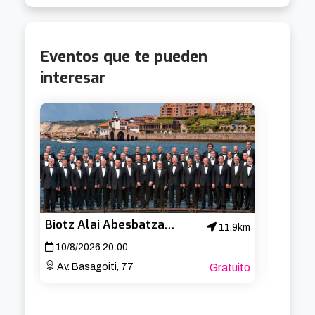
carácter. 🎟️
Eventos que te pueden
interesar
Biotz Alai Abesbatza – Concierto de San Lorenzo
Cabar
11.9km
10/8/2026 20:00
19/8/
Av. Basagoiti, 77
Gratuito
Aband