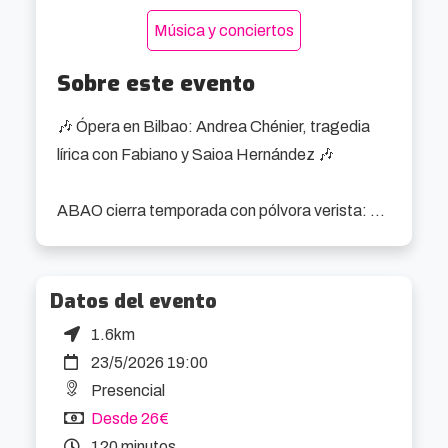
Música y conciertos
Sobre este evento
🎶 Ópera en Bilbao: Andrea Chénier, tragedia 
lírica con Fabiano y Saioa Hernández 🎶

ABAO cierra temporada con pólvora verista: 
Andrea Chénier, ópera que mezcla melodía 
arrebatadora y tensión política en plena 
Revolución Francesa. Ugo Giordano escribió 
Datos del evento
una partitura cargada de emoción directa, con 
1.6km
momentos icónicos como La mamma morta o 
23/5/2026 19:00
Come un bel dì di maggio, que aquí se escuchan 
Presencial
con intérpretes a la altura.

Desde 26€
120 minutos