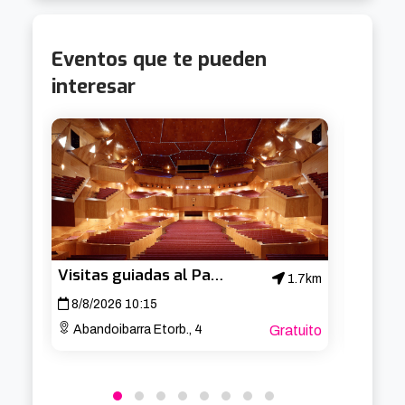
Eventos que te pueden
interesar
Visitas guiadas al Palacio Euskalduna
1.7km
8/8/2026 10:15
15/8/
Abandoibarra Etorb., 4
Gratuito
Aband