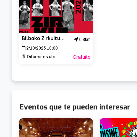
🎙️ Dirección: David Caíña

🎭 Intérpretes: Leire Orbe y Sara Barroeta

🗓️ 11 diciembre – Centro Municipal Altamira

Bilboko Zirkuitua 2025 – Teatro
0.8km
2/10/2025 10:00
🧃 Una charla cualquiera… hasta que se convierte en a
Diferentes ubicaciones
Gratuito
Eventos que te pueden interesar