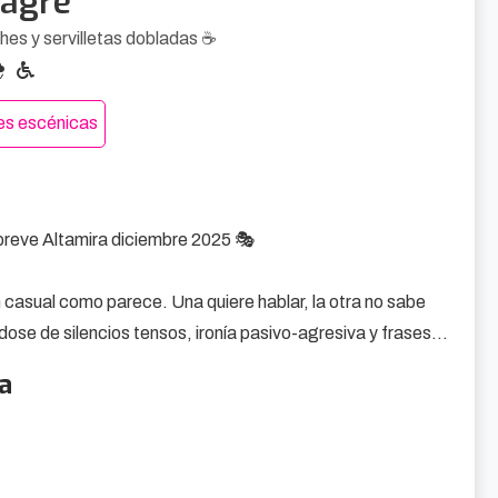
nagre
hes y servilletas dobladas ☕
tes escénicas
breve Altamira diciembre 2025 🎭

 casual como parece. Una quiere hablar, la otra no sabe 
ose de silencios tensos, ironía pasivo-agresiva y frases 
a
s largas, las verdades guardadas y las conversaciones 
 dramatismo, pero sí un filo que corta fino.
