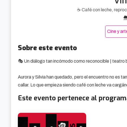
Vi
☕ Café con leche, reproc
Cine y ar
Sobre este evento
🎭 Un diálogo tan incómodo como reconocible | teatro 
Aurora y Silvia han quedado, pero el encuentro no es tan
callar. Lo que empieza siendo café con leche va cargánd
que duelen más que alivian.

Este evento pertenece al program
Vinagre es una pieza breve que disecciona las amistade
que nadie quiere tener, pero todos han vivido. Aquí no hay