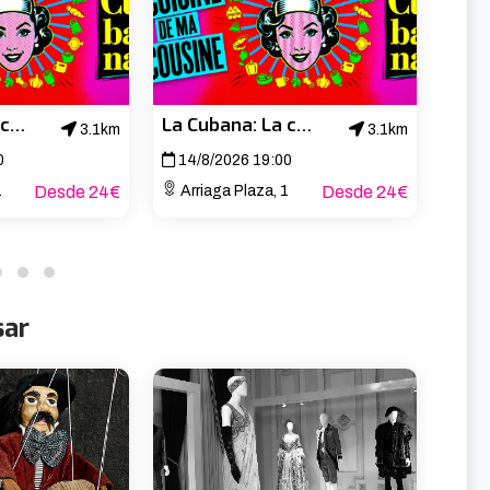
La Cubana: La cuisine de ma cousine
La Cubana: La cuisine de ma cousine
3.1km
3.1km
0
14/8/2026 19:00
15/
1
Desde 24€
Arriaga Plaza, 1
Desde 24€
Aband
sar