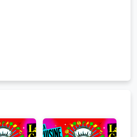
juste de cuentas emocional 🧃