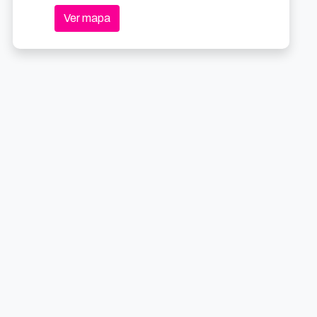
Ver mapa
Visitas guiadas al Palacio Euskalduna
La Cubana: La cuisine de ma cousine
1.7km
3.1k
8/2026 10:15
15/8/2026 19:00
oibarra Etorb., 4
Gratuito
Arriaga Plaza, 1
Desde 24