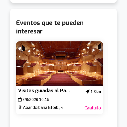
Eventos que te pueden
interesar
Visitas guiadas al Palacio Euskalduna
1.3km
8/8/2026 10:15
13/8/
Abandoibarra Etorb., 4
Gratuito
Arria