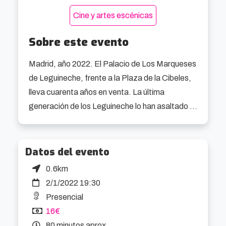
Cine y artes escénicas
Sobre este evento
Madrid, año 2022. El Palacio de Los Marqueses 
de Leguineche, frente a la Plaza de la Cibeles, 
lleva cuarenta años en venta. La última 
generación de los Leguineche lo han asaltado 
en busca de las joyas de la familia, 
desaparecidas desde 1936.

Datos del evento
La actual marquesa quiere vender el patrimonio 
0.6km
familiar que aún queda y lanzarse con ambición 
2/1/2022 19:30
a la política en Madrid. Le persigue su 
Presencial
desesperado marido, boicoteando los 
16€
proyectos de su esposa por miedo a la ruina 
80 minutos aprox.