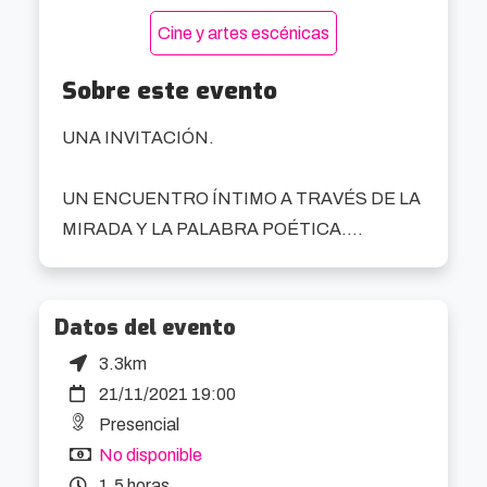
Cine y artes escénicas
Sobre este evento
UNA INVITACIÓN.

UN ENCUENTRO ÍNTIMO A TRAVÉS DE LA 
MIRADA Y LA PALABRA POÉTICA.

La intérprete lanza una invitación al público a 
que distintas personas del público vayan 
Datos del evento
pasando por la silla vacía para compartir un 
3.3km
encuentro real a través de la mirada.

21/11/2021 19:00
Solo a través de esa conexión, se descubrirá 
Presencial
cuál es el texto que ha de ser compartido con 
No disponible
cada persona y la experiencia teatral nacerá de 
1,5 horas