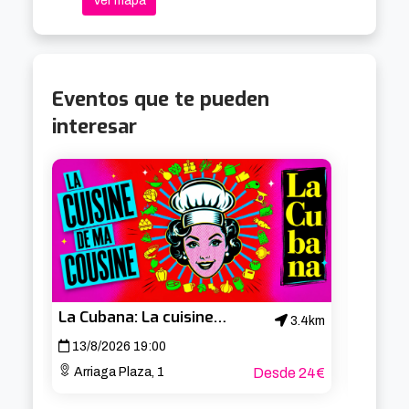
Ver mapa
Eventos que te pueden
interesar
La Cubana: La cuisine de ma cousine
3.4km
13/8/2026 19:00
14/8/
Arriaga Plaza, 1
Desde 24€
Arria