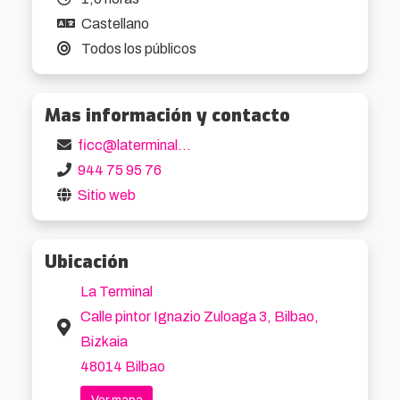
la conexión única con el invitado. La Silla Vacía 
Castellano
es una performance dramática que explora el 
Todos los públicos
género teatral como instrumento de unión.
Mas información y contacto
ficc@laterminal.eus
944 75 95 76
Sitio web
Ubicación
La Terminal
Calle pintor Ignazio Zuloaga 3, Bilbao,
Bizkaia
48014 Bilbao