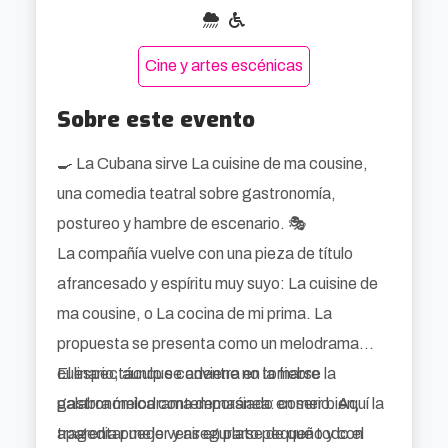
Cine y artes escénicas
Sobre este evento
🍳 La Cubana sirve La cuisine de ma cousine,
una comedia teatral sobre gastronomía,
postureo y hambre de escenario. 🎭
La compañía vuelve con una pieza de título
afrancesado y espíritu muy suyo: La cuisine de
ma cousine, o La cocina de mi prima. La
propuesta se presenta como un melodrama
culinario, aunque conviene no tomarse la
El espectáculo se adentra en la fiebre
palabra melodrama demasiado en serio. Aquí la
gastronómica contemporánea: comer bien,
tragedia puede venir en plato pequeño y con
aparentar mejor y asegurarse de que todo el