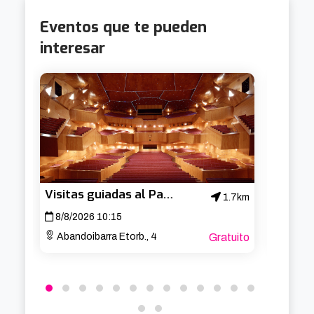
Eventos que te pueden
interesar
Visitas guiadas al Palacio Euskalduna
1.7km
8/8/2026 10:15
13/8/
Abandoibarra Etorb., 4
Gratuito
Arria