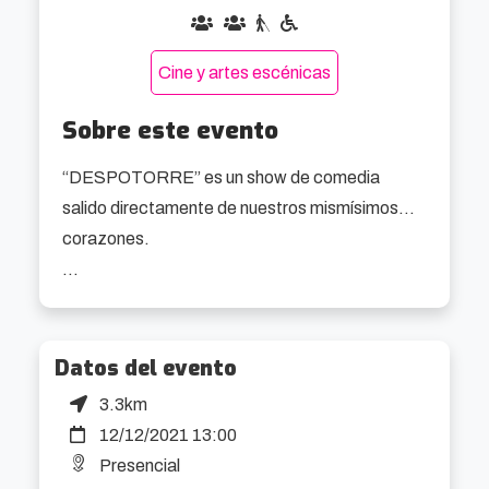
Cine y artes escénicas
Sobre este evento
“DESPOTORRE” es un show de comedia 
salido directamente de nuestros mismísimos… 
corazones.

Unidas en una visión feminista de la comedia y 
libres e irreverentes en el humor, Ane Lindane y 
Rakel Torres dan forma a éste espectáculo que 
Datos del evento
no deja indiferente a nadie, sobre todo a los que 
3.3km
no estén acostumbrados a ver a dos mujeres 
12/12/2021 13:00
haciendo chistes, explicando por qué el 
Presencial
machismo estriñe o lo difícil que es alcanzar los 