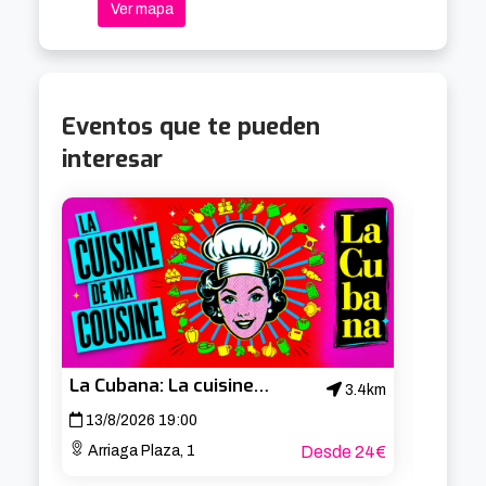
Ver mapa
y la noche, el dulce y el salado o Karina y 
Massiel.
Eventos que te pueden
interesar
La Cubana: La cuisine de ma cousine
3.4km
13/8/2026 19:00
14/8/
Arriaga Plaza, 1
Desde 24€
Arria