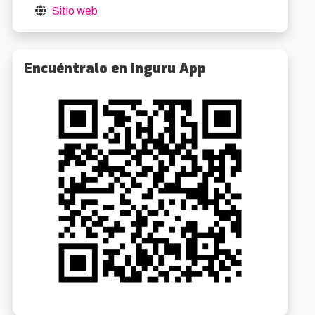
Sitio web
Encuéntralo en Inguru App
Visitas guiadas al Palacio Euskalduna
Visitas guiadas al Palacio Euskalduna
1.0km
1.0k
8/2026 10:15
5/9/2026 10:15
oibarra Etorb., 4
Gratuito
Abandoibarra Etorb., 4
Gratuit