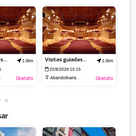
Visitas guiadas al Palacio Euskalduna
Visitas guiadas al Palacio Euskalduna
1.0km
1.0km
5
22/8/2026 10:15
29/
Gratuito
Abandoibarra Etorb., 4
Gratuito
Aband
sar