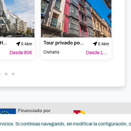
Bilbao: Paseo Histórico y Arquitectónico
Tour privado por Bilbao ¡Tú eliges!
0.4km
0.4km
Desde 80€
Civitatis
Desde 160€
servicios. Si continúas navegando, sin modificar la configuración