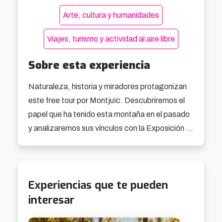
Arte, cultura y humanidades
Viajes, turismo y actividad al aire libre
Sobre esta experiencia
Naturaleza, historia y miradores protagonizan 
este free tour por Montjuïc. Descubriremos el 
papel que ha tenido esta montaña en el pasado 
y analizaremos sus vínculos con la Exposición 
Internacional de Barcelona y los Juegos 
Olímpicos.

Experiencias que te pueden
🕐Itinerario

interesar
A la hora indicada nos reuniremos en la avenida 