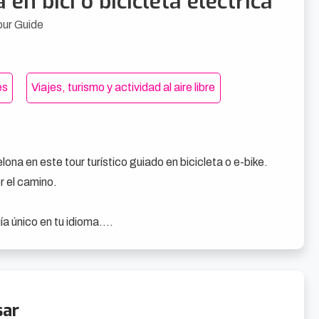
en bici o bicicleta eléctrica
our Guide
es
Viajes, turismo y actividad al aire libre
a en este tour turístico guiado en bicicleta o e-bike. 
 el camino.

a único en tu idioma.

 de Barcelona, 20 de los monumentos más bellos: 
sar