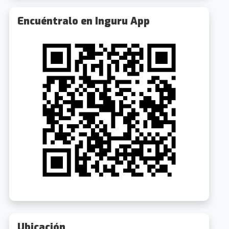
Encuéntralo en Inguru App
Barcelona: Tour nocturno de la Historia Oscura
Barcelona: Trío de Guitarras y Baile Flamenco @ Palau de la Música
0.3km
0.3k
our Guide
Desde 20€
Get Your Guide
Desde 52
Ubicación