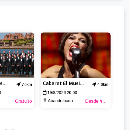
Biotz Alai Abesbatza – Concierto de San Lorenzo
Cabaret El Musical
7.0km
4.6km
0
19/8/2026 20:00
20/
Gratuito
Abandoibarra Etorb., 4
Desde 47€
Aband