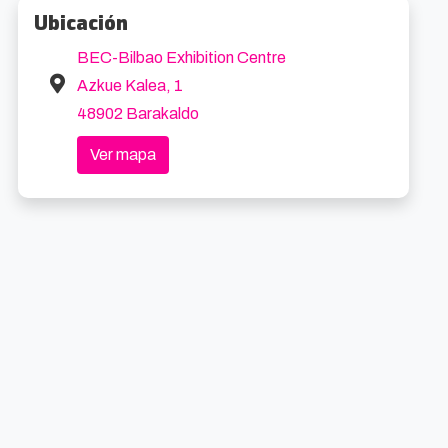
Ubicación
BEC-Bilbao Exhibition Centre
Azkue Kalea, 1
48902 Barakaldo
Ver mapa
Cabaret El Musical
Cabaret El Musical
4.6km
4.6k
8/2026 20:00
21/8/2026 20:00
oibarra Etorb., 4
Desde 47€
Abandoibarra Etorb., 4
Desde 47€