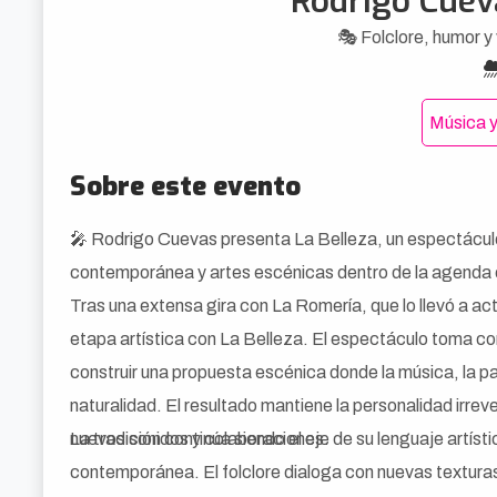
Rodrigo Cuev
🎭 Folclore, humor y
Música y
Sobre este evento
🎤 Rodrigo Cuevas presenta La Belleza, un espectáculo
contemporánea y artes escénicas dentro de la agenda cu
Tras una extensa gira con La Romería, que lo llevó a ac
etapa artística con La Belleza. El espectáculo toma co
construir una propuesta escénica donde la música, la pa
naturalidad. El resultado mantiene la personalidad irrev
nuevos sonidos y colaboraciones.
La tradición continúa siendo el eje de su lenguaje artí
contemporánea. El folclore dialoga con nuevas texturas