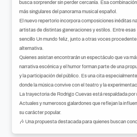
busca sorprender sin perder cercanía. Esa combinación
más singulares del panorama musical español.
El nuevo repertorio incorpora composiciones inéditas na
artistas de distintas generaciones y estilos. Entre esa
sencillo Un mundo feliz, junto a otras voces procedent
alternativa.
Quienes asistan encontrarán un espectáculo que va más a
narrativa escénica y el humor forman parte de una prop
y la participación del público. Es una cita especialment
donde la música convive con el teatro y la experimentaci
La trayectoria de Rodrigo Cuevas está respaldada por
Actuales y numerosos galardones que reflejan la influen
su carácter popular.
🎶 Una propuesta destacada para quienes buscan concie