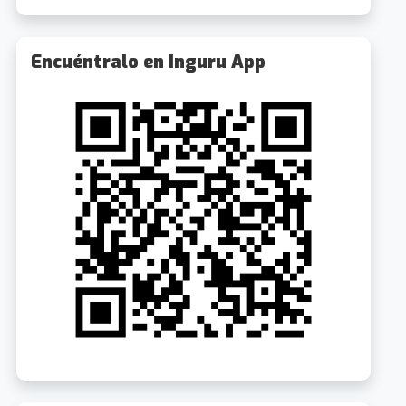
Encuéntralo en Inguru App